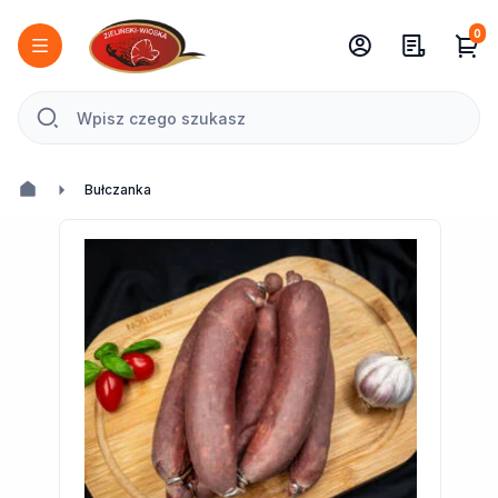
0
Bułczanka