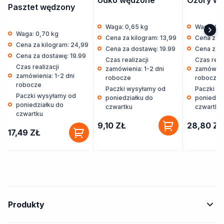
Udko wędzone
Ozory w 
Pasztet wędzony
Waga: 0,65 kg
Waga: 0,
Waga: 0,70 kg
Cena za kilogram: 13,99
Cena za k
Cena za kilogram: 24,99
Cena za dostawę: 19.99
Cena za d
Cena za dostawę: 19.99
Czas realizacji
Czas reali
Czas realizacji
zamówienia: 1-2 dni
zamówieni
zamówienia: 1-2 dni
robocze
robocze
robocze
Paczki wysyłamy od
Paczki w
Paczki wysyłamy od
poniedziałku do
poniedzia
poniedziałku do
czwartku
czwartku
czwartku
9,10
ZŁ
28,80
ZŁ
17,49
ZŁ
Produkty