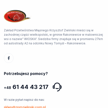
Zakład Przetwórstwa Mięsnego Krzysztof Zieliński mieści się w
zachodniej części wielkopolski, w gminie Rakoniewice w malowniczej
wsi o nazwie” WIOSKA”. Siedziba firmy znajduje się w promieniu 27km
od autostrady A2 na odcinku Nowy Tomyśl – Rakoniewice.
Potrzebujesz pomocy?
61 44 43 217
+48
W razie pytań napisz do nas:
sklep@zpmzielinski.com.pl